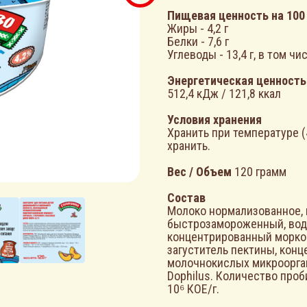
Пищевая ценность на 100
Жиры - 4,2 г
Белки - 7,6 г
Углеводы - 13,4 г, в том чис
Энергетическая ценность
512,4 кДж / 121,8 ккал
Условия хранения
Хранить при температуре (
хранить.
Вес / Объем
120 грамм
Состав
Молоко нормализованное, 
быстрозамороженный, вода
концентрированный морков
загуститель пектины, кон
молочнокислых микроорга
Dophilus. Количество про
10⁶ КОЕ/г.