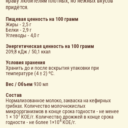
нраву любителям плотных, но нежных вкусов
придётся.
Пищевая ценность на 100 грамм
Жиры - 2,5 г
Белки - 2,9 г
Углеводы - 4,0 г
ЗАЧЕМ ДАЛЕКО ХОДИТЬ?
МОЖНО ЗАКАЗАТЬ
Энергетическая ценность на 100 грамм
209,8 кДж / 50,1 ккал
ЛЮБИМЫЕ
Условия хранения
ПРОДУКТЫ НА
Хранить до и после вскрытия упаковки при
температуре (4 ± 2) ºС.
САЙТЕ
Вес / Объем
930 мл
Состав
КУПИТЬ
КУПИТЬ
Нормализованное молоко, закваска на кефирных
грибках. Количество молочнокислых
микроорганизмов в конце срока годности - не менее
7
1 × 10
КОЕ/г. Количество дрожжей в конце срока
ПЁС—
4
годности - не более 1×10
КОЕ/г.
СРАЗУ