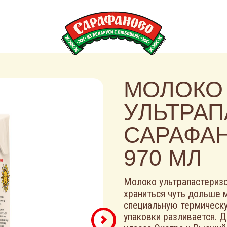
МОЛОКО
УЛЬТРА
САРАФАН
970 МЛ
Молоко ультрапастеризо
храниться чуть дольше 
специальную термическу
упаковки разливается. 