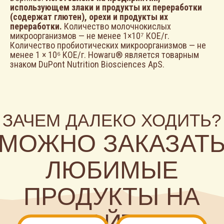
использующем злаки и продукты их переработки
(содержат глютен), орехи и продукты их
переработки.
Количество молочнокислых
микроорганизмов — не менее 1×10⁷ КОЕ/г.
ПЁС—
Количество пробиотических микроорганизмов — не
СРАЗУ
менее 1 × 10⁶ КОЕ/г. Howaru® является товарным
ПЕРЕХОДИТ
знаком DuPont Nutrition Biosciences ApS.
К ДЕЛУ, ТО
ЕСТЬ
ПОКУПАЕТ!