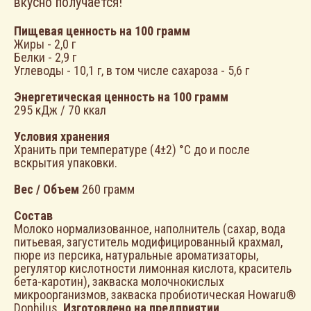
вкусно получается!
Пищевая ценность на 100 грамм
Жиры - 2,0 г
Белки - 2,9 г
Углеводы - 10,1 г, в том числе сахароза - 5,6 г
Энергетическая ценность на 100 грамм
295 кДж / 70 ккал
Условия хранения
Хранить при температуре (4±2) °С до и после
ЗАЧЕМ ДАЛЕКО ХОДИТЬ?
вскрытия упаковки.
МОЖНО ЗАКАЗАТЬ
Вес / Объем
260 грамм
ЛЮБИМЫЕ
Состав
Молоко нормализованное, наполнитель (сахар, вода
ПРОДУКТЫ НА
питьевая, загуститель модифицированный крахмал,
пюре из персика, натуральные ароматизаторы,
САЙТЕ
регулятор кислотности лимонная кислота, краситель
бета-каротин), закваска молочнокислых
микроорганизмов, закваска пробиотическая Howaru®
КУПИТЬ
КУПИТЬ
Dophilus.
Изготовлено на предприятии,