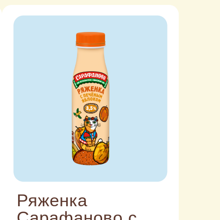
Ряженка
Сарафаново с