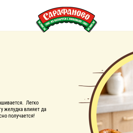
тся. Легко
дка влияет да
учается!