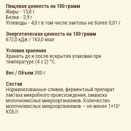
Пищевая ценность на 100 грамм
Жиры - 15,0 г
Белки - 2,9 г
Углеводы - 4,0 г в том числе лактозы не более 0,01 г
ЗАЧЕМ ДАЛЕКО ХОДИТЬ?
Энергетическая ценность на 100 грамм
МОЖНО ЗАКАЗАТЬ
672,0 кДж / 163,0 ккал
ЛЮБИМЫЕ
Условия хранения
Хранить до и после вскрытия упаковки при
ПРОДУКТЫ НА
температуре (4 ± 2) °C.
САЙТЕ
Вес / Объем
300 г
Состав
КУПИТЬ
КУПИТЬ
Нормализованные сливки, ферментный препарат
лактаза микробного происхождения, закваска
молочнокислых микроорганизмов. Количество
молочнокислых микроорганизмов — не менее 1×10⁷
КОЕ/г.
ПЁС—
СРАЗУ
ПЕРЕХОДИТ
К ДЕЛУ, ТО