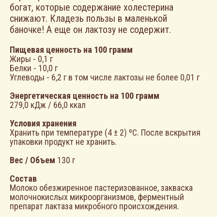
богат, которые содержание холестерина
снижают. Кладезь пользы в маленькой
баночке! А еще он лактозу не содержит.
Пищевая ценность на 100 грамм
Жиры - 0,1 г
ЗАЧЕМ ДАЛЕКО ХОДИТЬ?
Белки - 10,0 г
МОЖНО ЗАКАЗАТЬ
Углеводы - 6,2 г в том числе лактозы не более 0,01 г
ЛЮБИМЫЕ
Энергетическая ценность на 100 грамм
279,0 кДж / 66,0 ккал
ПРОДУКТЫ НА
Условия хранения
САЙТЕ
Хранить при температуре (4 ± 2) ºС. После вскрытия
упаковки продукт не хранить.
Вес / Объем
130 г
КУПИТЬ
КУПИТЬ
Состав
Молоко обезжиренное пастеризованное, закваска
молочнокислых микроорганизмов, ферментный
ПЁС—
препарат лактаза микробного происхождения.
СРАЗУ